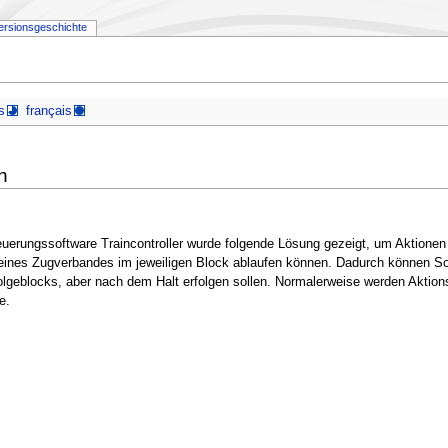
ersionsgeschichte
s
français
n
uerungssoftware Traincontroller wurde folgende Lösung gezeigt, um Aktionen
ines Zugverbandes im jeweiligen Block ablaufen können. Dadurch können So
lgeblocks, aber nach dem Halt erfolgen sollen. Normalerweise werden Aktion
e.