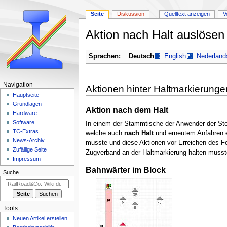
Seite
Diskussion
Quelltext anzeigen
V
Aktion nach Halt auslösen
Zur
Zur
Sprachen:
Deutsch
English
Nederland
Navigation
Suche
springen
springen
N
Navigation
Aktionen hinter Haltmarkierunge
a
Hauptseite
Grundlagen
v
Aktion nach dem Halt
Hardware
i
Software
In einem der Stammtische der Anwender der Ste
g
TC-Extras
welche auch
nach Halt
und erneutem Anfahren e
a
News-Archiv
musste und diese Aktionen vor Erreichen des Fo
Zufällige Seite
t
Zugverband an der Haltmarkierung halten musst
Impressum
i
Bahnwärter im Block
Suche
o
n
s
m
Tools
e
Neuen Artikel erstellen