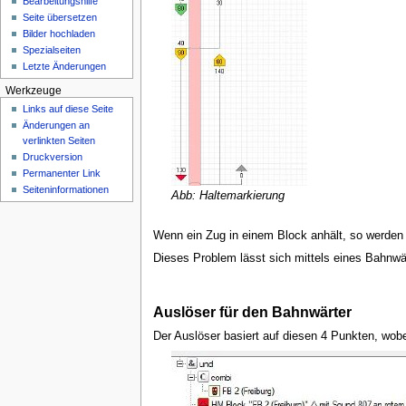
Bearbeitungshilfe
n
Seite übersetzen
ü
Bilder hochladen
Spezialseiten
Letzte Änderungen
Werkzeuge
Links auf diese Seite
Änderungen an
verlinkten Seiten
Druckversion
Permanenter Link
Seiten­­informationen
Abb: Haltemarkierung
Wenn ein Zug in einem Block anhält, so werde
Dieses Problem lässt sich mittels eines Bahnwär
Auslöser für den Bahnwärter
Der Auslöser basiert auf diesen 4 Punkten, wob