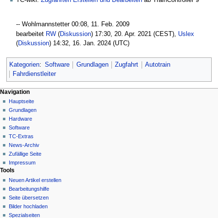
TC-wiki:
Zugfahrten Erstellen und Bearbeiten
ab TrainController 9
--‎ Wohlmannstetter 00:08, 11. Feb. 2009
bearbeitet
RW
(
Diskussion
) 17:30, 20. Apr. 2021 (CEST),
Uslex
(
Diskussion
) 14:32, 16. Jan. 2024 (UTC)
Kategorien
:
Software
Grundlagen
Zugfahrt
Autotrain
Fahrdienstleiter
N
Seitenaktionen
Meine Werkzeuge
Navigation
Seite
Hauptseite
a
Deutsch
Diskussion
Grundlagen
Anmelden
v
Lesen
Hardware
i
Quelltext
Software
g
anzeigen
TC-Extras
Versionsgeschichte
a
News-Archiv
Zufällige Seite
t
Impressum
i
Tools
o
Neuen Artikel erstellen
n
Bearbeitungshilfe
Seite übersetzen
s
Bilder hochladen
m
Spezialseiten