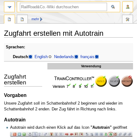
Suche
mehr
Zugfahrt erstellen mit Autotrain
Zur
Zur
Sprachen:
Navigation
Suche
Deutsch
English
Nederlands
français
springen
springen
Verwendung
Zugfahrt
erstellen
Vorgaben
Unsere Zugfahrt soll im Schattenbahnhof 2 beginnen und wieder im
Schattenbahnhof 2 enden. Der Zug fährt in Richtung nach links.
Autotrain
Autotrain wird durch einen Klick auf das Icon
"Autotrain"
geöffnet