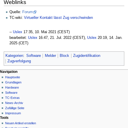
Weblinks
Quelle:
Forum
TC-wiki:
Virtueller Kontakt lässt Zug verschwinden
--
Uslex
17:35, 10. Mai 2021‎ (CEST)
bearbeitet:
Uslex
16:47, 21. Jul. 2022 (CEST),
Uslex
20:19, 14. Jan.
2025 (CET)
Kategorien
:
Software
Melder
Block
Zugidentifikation
Zugverfolgung
N
Seitenaktionen
Meine Werkzeuge
Navigation
Seite
Hauptseite
a
Deutsch
Diskussion
Grundlagen
Anmelden
v
Lesen
Hardware
i
Quelltext
Software
g
anzeigen
TC-Extras
Versionsgeschichte
a
News-Archiv
Zufällige Seite
t
Impressum
i
Tools
o
Neuen Artikel erstellen