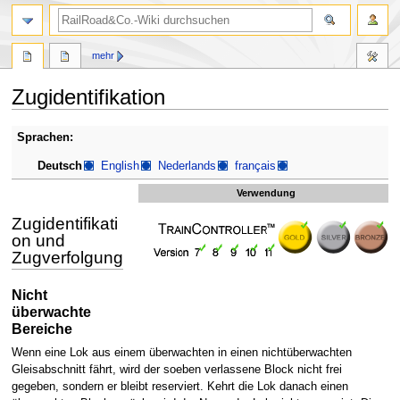
Suche
mehr
Zugidentifikation
Zur
Zur
Sprachen:
Navigation
Suche
Deutsch
English
Nederlands
français
springen
springen
Verwendung
Zugidentifikati
on und
Zugverfolgung
Nicht
überwachte
Bereiche
Wenn eine Lok aus einem überwachten in einen nichtüberwachten
Gleisabschnitt fährt, wird der soeben verlassene Block nicht frei
gegeben, sondern er bleibt reserviert. Kehrt die Lok danach einen