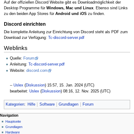
Auf der offiziellen Discord Website gibt es Downloadmöglichkeit der
Desktop Programme für
Windows, Mac und Linux
. Ebenso sind Links
zu den beiden App Stores für
Android und iOS
zu finden.
Discord einrichten
Die komplette Anleitung zur Einrichtung von Discord steht als PDF zum
Download zur Verfügung:
Tc-discord-server.pdf
Weblinks
Quelle:
Forum
Anleitung:
Tc-discord-server.pdf
Website:
discord.com
--
Uslex
(
Diskussion
) 15:57, 15. Jan. 2024 (UTC)
bearbeitet:
Uslex
(
Diskussion
) 08:16, 12. Nov. 2025 (UTC)
Kategorien
:
Hilfe
Software
Grundlagen
Forum
N
Seitenaktionen
Meine Werkzeuge
Navigation
Seite
Hauptseite
a
Deutsch
Diskussion
Grundlagen
Anmelden
v
Lesen
Hardware