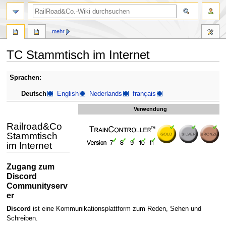
Suche
mehr
TC Stammtisch im Internet
Zur
Zur
Sprachen:
Navigation
Suche
Deutsch
English
Nederlands
français
springen
springen
Verwendung
Railroad&Co
Stammtisch
im Internet
Zugang zum
Discord
Communityserv
er
Discord
ist eine Kommunikationsplattform zum Reden, Sehen und
Schreiben.