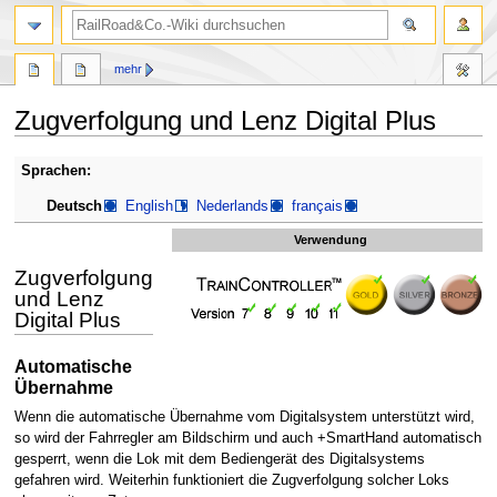
Suche
mehr
Zugverfolgung und Lenz Digital Plus
Zur
Zur
Sprachen:
Navigation
Suche
Deutsch
English
Nederlands
français
springen
springen
Verwendung
Zugverfolgung
und Lenz
Digital Plus
Automatische
Übernahme
Wenn die automatische Übernahme vom Digitalsystem unterstützt wird,
so wird der Fahrregler am Bildschirm und auch +SmartHand automatisch
gesperrt, wenn die Lok mit dem Bediengerät des Digitalsystems
gefahren wird. Weiterhin funktioniert die Zugverfolgung solcher Loks