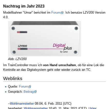
Nachtrag im Jahr 2023
Modellbahner "Umar" berichtet im
Forum
: Ich benutze LZV200 Version
4.0.
Abb: LZV200
Im TrainController muss ich
von Hand umschalten
, ob für eine Lok die
Kontrolle an das Digitalsystem geht oder wieder zurück an TC.
Weblinks
Quelle:
Forum
Gespräch:
Beitrag
--
Wohlmannstetter
08:04, 6. Feb. 2011 (UTC)
bearbeitet:
Wohlmannstetter
10:43, 11. Mär. 2021 (CET),
Uslex