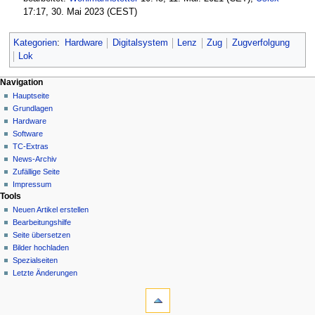
17:17, 30. Mai 2023 (CEST)
Kategorien
:
Hardware
Digitalsystem
Lenz
Zug
Zugverfolgung
Lok
N
Seitenaktionen
Meine Werkzeuge
Navigation
Seite
Hauptseite
a
Deutsch
Diskussion
Grundlagen
Anmelden
v
Lesen
Hardware
i
Quelltext
Software
g
anzeigen
TC-Extras
Versionsgeschichte
a
News-Archiv
Zufällige Seite
t
Impressum
i
Tools
o
Neuen Artikel erstellen
n
Bearbeitungshilfe
Seite übersetzen
s
Bilder hochladen
m
Spezialseiten
e
Letzte Änderungen
n
Werkzeuge
Links
ü
auf