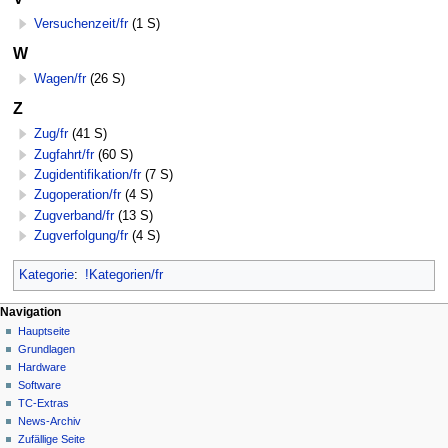
Versuchenzeit/fr
(1 S)
W
Wagen/fr
(26 S)
Z
Zug/fr
(41 S)
Zugfahrt/fr
(60 S)
Zugidentifikation/fr
(7 S)
Zugoperation/fr
(4 S)
Zugverband/fr
(13 S)
Zugverfolgung/fr
(4 S)
Kategorie
:
!Kategorien/fr
N
Seitenaktionen
Meine Werkzeuge
Navigation
Kategorie
Hauptseite
a
Deutsch
Diskussion
Grundlagen
Anmelden
v
Lesen
Hardware
i
Quelltext
Software
g
anzeigen
TC-Extras
Versionsgeschichte
a
News-Archiv
Zufällige Seite
t