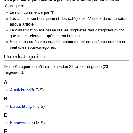
Il s'agit d'une
super catégorie
pour laquelle des règles particulières
s'appliquent :
Le nom commence par "!"
Les articles sont uniquement des catégories. Veuillez donc
ne saisir
aucun article
.
La classification est basée sur les propriétés des catégories plutôt
que sur les éléments qu'elles contiennent.
Seules les catégories supplémentaires sont considérées comme de
véritables sous-catégories.
Unterkategorien
Diese Kategorie enthält die folgenden 23 Unterkategorien (23
insgesamt):
A
Ausrichtung/fr
(5 S)
B
Beleuchtung/fr
(5 S)
E
Einmessen/fr
(18 S)
F