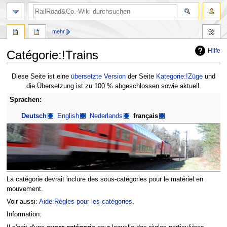
Suche
mehr
Hilfe
Catégorie:!Trains
Zur
Zur
Diese Seite ist eine
übersetzte Version
der Seite
Kategorie:!Züge
und
Navigation
Suche
die Übersetzung ist zu 100 % abgeschlossen sowie aktuell.
springen
springen
Sprachen:
Deutsch
English
Nederlands
français
La catégorie devrait inclure des sous-catégories pour le matériel en
mouvement.
Voir aussi:
Aide:Règles pour les catégories
.
Information: