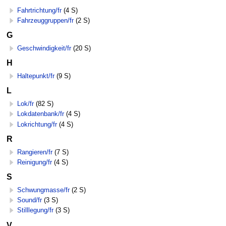
Fahrtrichtung/fr
(4 S)
Fahrzeuggruppen/fr
(2 S)
G
Geschwindigkeit/fr
(20 S)
H
Haltepunkt/fr
(9 S)
L
Lok/fr
(82 S)
Lokdatenbank/fr
(4 S)
Lokrichtung/fr
(4 S)
R
Rangieren/fr
(7 S)
Reinigung/fr
(4 S)
S
Schwungmasse/fr
(2 S)
Sound/fr
(3 S)
Stilllegung/fr
(3 S)
V