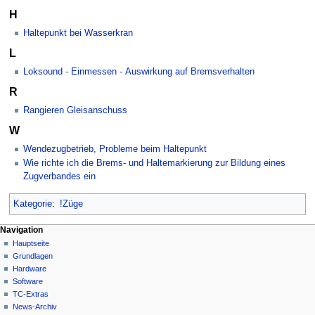
H
Haltepunkt bei Wasserkran
L
Loksound - Einmessen - Auswirkung auf Bremsverhalten
R
Rangieren Gleisanschuss
W
Wendezugbetrieb, Probleme beim Haltepunkt
Wie richte ich die Brems- und Haltemarkierung zur Bildung eines
Zugverbandes ein
Kategorie
:
!Züge
N
Seitenaktionen
Meine Werkzeuge
Navigation
Kategorie
Hauptseite
a
Deutsch
Diskussion
Grundlagen
Anmelden
v
Lesen
Hardware
i
Quelltext
Software
g
anzeigen
TC-Extras
Versionsgeschichte
a
News-Archiv