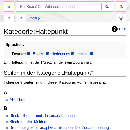
Suche
mehr
Hilfe
Kategorie
:
Haltepunkt
Zur
Zur
Sprachen:
Navigation
Suche
Deutsch
English
Nederlands
français
springen
springen
Ein Haltepunkt ist der Punkt, an dem ein Zug anhält.
Seiten in der Kategorie „Haltepunkt“
Folgende 9 Seiten sind in dieser Kategorie, von 9 insgesamt.
A
Abrollberg
B
Block - Brems- und Haltemarkierungen
Block mit drei Meldern
Bremsausgleich - adaptives Bremsen: Der Zusammenhang