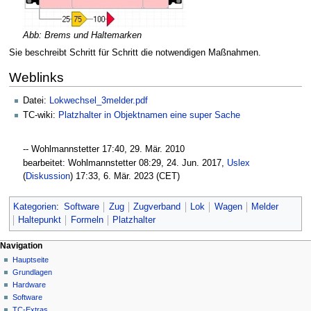
Abb: Brems und Haltemarken
Sie beschreibt Schritt für Schritt die notwendigen Maßnahmen.
Weblinks
Datei:
Lokwechsel_3melder.pdf
TC-wiki:
Platzhalter in Objektnamen eine super Sache
-- Wohlmannstetter 17:40, 29. Mär. 2010‎
bearbeitet: Wohlmannstetter 08:29, 24. Jun. 2017‎,
Uslex
(
Diskussion
) 17:33, 6. Mär. 2023 (CET)
Kategorien
:
Software
Zug
Zugverband
Lok
Wagen
Melder
Haltepunkt
Formeln
Platzhalter
N
Seitenaktionen
Meine Werkzeuge
Navigation
Seite
Hauptseite
a
Deutsch
Diskussion
Grundlagen
Anmelden
v
Lesen
Hardware
i
Quelltext
Software
g
anzeigen
TC-Extras