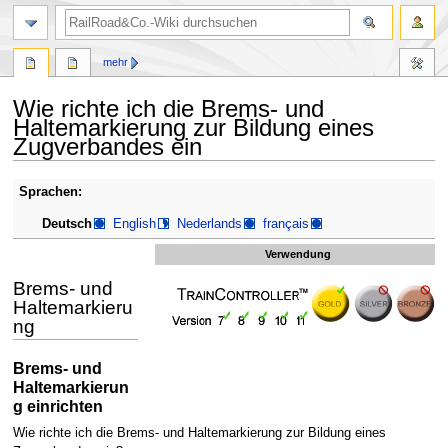
Suche
mehr
Wie richte ich die Brems- und
Haltemarkierung zur Bildung eines
Zugverbandes ein
Zur
Zur
Sprachen:
Navigation
Suche
Deutsch
English
Nederlands
français
springen
springen
Verwendung
Brems- und
Haltemarkieru
ng
Brems- und
Haltemarkierun
g einrichten
Wie richte ich die Brems- und Haltemarkierung zur Bildung eines