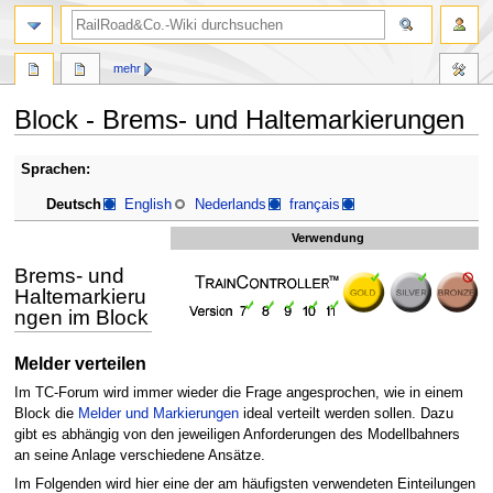
Suche
mehr
Block - Brems- und Haltemarkierungen
Zur
Zur
Sprachen:
Navigation
Suche
Deutsch
English
Nederlands
français
springen
springen
Verwendung
Brems- und
Haltemarkieru
ngen im Block
Melder verteilen
Im TC-Forum wird immer wieder die Frage angesprochen, wie in einem
Block die
Melder und Markierungen
ideal verteilt werden sollen. Dazu
gibt es abhängig von den jeweiligen Anforderungen des Modellbahners
an seine Anlage verschiedene Ansätze.
Im Folgenden wird hier eine der am häufigsten verwendeten Einteilungen