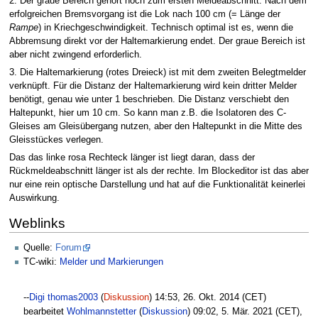
2. Der graue Bereich gehört noch zum ersten Meldeabschnitt. Nach dem
erfolgreichen Bremsvorgang ist die Lok nach 100 cm (= Länge der
Rampe
) in Kriechgeschwindigkeit. Technisch optimal ist es, wenn die
Abbremsung direkt vor der Haltemarkierung endet. Der graue Bereich ist
aber nicht zwingend erforderlich.
3. Die Haltemarkierung (rotes Dreieck) ist mit dem zweiten Belegtmelder
verknüpft. Für die Distanz der Haltemarkierung wird kein dritter Melder
benötigt, genau wie unter 1 beschrieben. Die Distanz verschiebt den
Haltepunkt, hier um 10 cm. So kann man z.B. die Isolatoren des C-
Gleises am Gleisübergang nutzen, aber den Haltepunkt in die Mitte des
Gleisstückes verlegen.
Das das linke rosa Rechteck länger ist liegt daran, dass der
Rückmeldeabschnitt länger ist als der rechte. Im Blockeditor ist das aber
nur eine rein optische Darstellung und hat auf die Funktionalität keinerlei
Auswirkung.
Weblinks
Quelle:
Forum
TC-wiki:
Melder und Markierungen
--
Digi thomas2003
(
Diskussion
) 14:53, 26. Okt. 2014 (CET)
bearbeitet
Wohlmannstetter
(
Diskussion
) 09:02, 5. Mär. 2021 (CET),