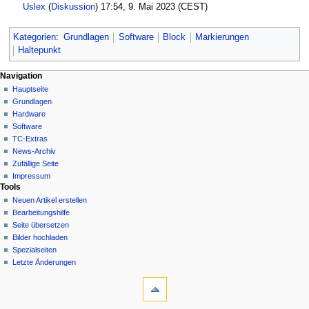
Uslex
(
Diskussion
) 17:54, 9. Mai 2023 (CEST)
Kategorien
:
Grundlagen
Software
Block
Markierungen
Haltepunkt
N
Seitenaktionen
Meine Werkzeuge
Navigation
Seite
Hauptseite
a
Deutsch
Diskussion
Grundlagen
Anmelden
v
Lesen
Hardware
i
Quelltext
Software
g
anzeigen
TC-Extras
Versionsgeschichte
a
News-Archiv
Zufällige Seite
t
Impressum
i
Tools
o
Neuen Artikel erstellen
n
Bearbeitungshilfe
Seite übersetzen
s
Bilder hochladen
m
Spezialseiten
e
Letzte Änderungen
n
Werkzeuge
Links
ü
auf