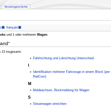
Versionsgeschichte
s
français
oks
und 1 oder mehreren
Wagen
.
band“
n 13 insgesamt.
Fahrtrichtung und Lokrichtung Unterschied
I
Identifikation mehrerer Fahrzeuge in einem Block (per
RailCom)
M
Meldeachsen, Rückmeldung für Wagen
S
Steuerwagen einrichten