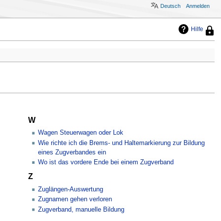
Deutsch
Anmelden
Hilfe
Diese
Seite
ist
geschü
sodas
nur
Benut
mit
der
Berec
„syso
W
sie
Wagen Steuerwagen oder Lok
bearb
Wie richte ich die Brems- und Haltemarkierung zur Bildung
könne
eines Zugverbandes ein
Wo ist das vordere Ende bei einem Zugverband
Z
Zuglängen-Auswertung
Zugnamen gehen verloren
Zugverband, manuelle Bildung