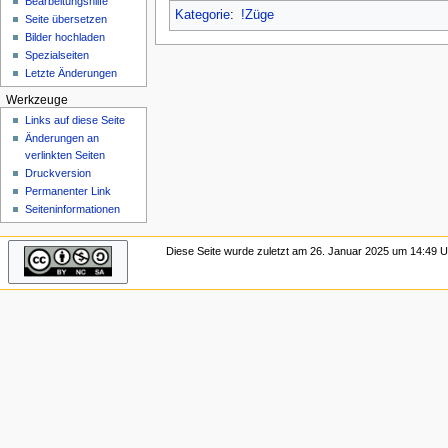
Bearbeitungshilfe
n
Kategorie
:
!Züge
Seite übersetzen
ü
Bilder hochladen
Spezialseiten
Letzte Änderungen
Werkzeuge
Links auf diese Seite
Änderungen an
verlinkten Seiten
Druckversion
Permanenter Link
Seiten­­informationen
Diese Seite wurde zuletzt am 26. Januar 2025 um 14:49 Uh