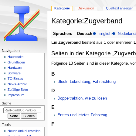
Kategorie
Diskussion
Quelltext anzeigen
Kategorie
:
Zugverband
Zur
Zur
Sprachen:
Deutsch
English
Nederland
Navigation
Suche
Ein
Zugverband
besteht aus 1 oder mehreren
L
springen
springen
N
Navigation
Seiten in der Kategorie „Zugver
a
Hauptseite
Grundlagen
Folgende 13 Seiten sind in dieser Kategorie, vo
v
Hardware
i
B
Software
g
TC-Extras
Block: Lokrichtung, Fahrtrichtung
a
News-Archiv
D
Zufällige Seite
t
Impressum
i
Doppeltraktion, wie zu lösen
Suche
o
E
n
Erstes und letztes Fahrzeug
s
F
m
Tools
e
Neuen Artikel erstellen