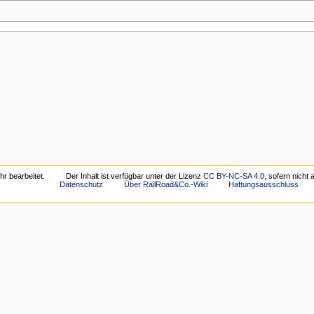
r bearbeitet.
Der Inhalt ist verfügbar unter der Lizenz
CC BY-NC-SA 4.0
, sofern nicht
Datenschutz
Über RailRoad&Co.-Wiki
Haftungsausschluss