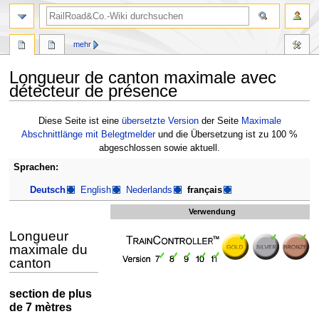
Suche
mehr
Longueur de canton maximale avec
détecteur de présence
Zur
Zur
Diese Seite ist eine
übersetzte Version
der Seite
Maximale
Navigation
Suche
Abschnittlänge mit Belegtmelder
und die Übersetzung ist zu 100 %
springen
springen
abgeschlossen sowie aktuell.
Sprachen:
Deutsch
English
Nederlands
français
Verwendung
Longueur
maximale du
canton
section de plus
de 7 mètres