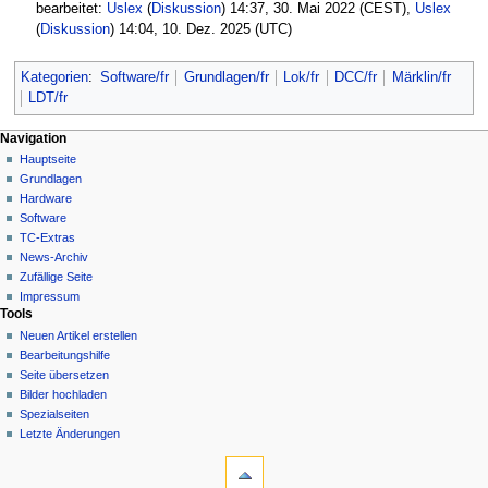
bearbeitet:
Uslex
(
Diskussion
) 14:37, 30. Mai 2022 (CEST),
Uslex
(
Diskussion
) 14:04, 10. Dez. 2025 (UTC)
Kategorien
:
Software/fr
Grundlagen/fr
Lok/fr
DCC/fr
Märklin/fr
LDT/fr
N
Seitenaktionen
Meine Werkzeuge
Navigation
Seite
Hauptseite
a
Deutsch
Diskussion
Grundlagen
Anmelden
v
Lesen
Hardware
i
Quelltext
Software
g
anzeigen
TC-Extras
Versionsgeschichte
a
News-Archiv
Zufällige Seite
t
Impressum
i
Tools
o
Neuen Artikel erstellen
n
Bearbeitungshilfe
Seite übersetzen
s
Bilder hochladen
m
Spezialseiten
e
Letzte Änderungen
n
Werkzeuge
Links
ü